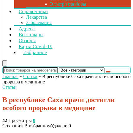
Электро приборы
Справочники
Лекарства
Заболевания
Адреса
Все товары
Обзоры
Карта Covid-19
Избранное
Главная
»
Статьи
»
В республике Саха врачи достигли особого
прорыва в медицине
Статьи
В республике Саха врачи достигли
особого прорыва в медицине
42
Просмотры
0
Сохранить
В избранном
Удалено
0