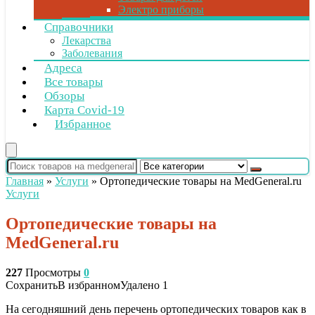
Электро приборы
Справочники
Лекарства
Заболевания
Адреса
Все товары
Обзоры
Карта Covid-19
Избранное
Главная
»
Услуги
»
Ортопедические товары на MedGeneral.ru
Услуги
Ортопедические товары на
MedGeneral.ru
227
Просмотры
0
Сохранить
В избранном
Удалено
1
На сегодняшний день перечень ортопедических товаров как в