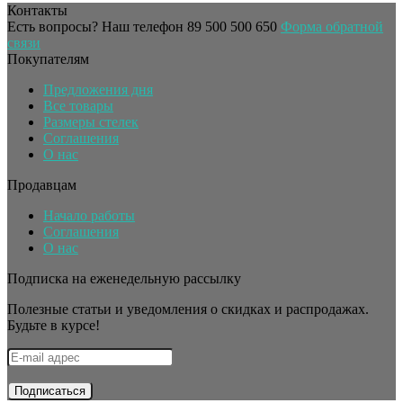
Контакты
Есть вопросы? Наш телефон
89 500 500 650
Форма обратной
связи
Покупателям
Предложения дня
Все товары
Размеры стелек
Соглашения
О нас
Продавцам
Начало работы
Соглашения
О нас
Подписка на еженедельную рассылку
Полезные статьи и уведомления о скидках и распродажах.
Будьте в курсе!