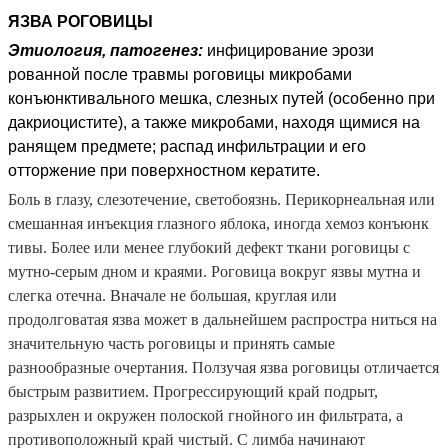
ЯЗВА РОГОВИЦЫ
Этиология, патогенез:
инфицирование эрози
рованной после травмы роговицы микробами
конъюнктивального мешка, слезных путей (особенно при
дакриоцистите), а также микробами, находя щимися на
ранящем предмете; распад инфильтрации и его
отторжение при поверхностном кератите.
Боль в глазу, слезотечение, светобоязнь. Перикорнеальная или
смешанная инъекция глазного яблока, иногда хемоз конъюнк
тивы. Более или менее глубокий дефект ткани роговицы с
мутно-серым дном и краями. Роговица вокруг язвы мутна и
слегка отечна. Вначале не большая, круглая или
продолговатая язва может в дальнейшем распростра ниться на
значительную часть роговицы и принять самые
разнообразные очертания. Ползучая язва роговицы отличается
быстрым развитием. Про­грессирующий край подрыт,
разрыхлен и окружен полоской гнойного ин фильтрата, а
противоположный край чистый. С лимба начинают