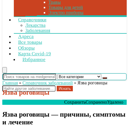
Травы
Товары для детей
Электро приборы
Справочники
Лекарства
Заболевания
Адреса
Все товары
Обзоры
Карта Covid-19
Избранное
Главная
»
Справочник заболеваний
»
Язва роговицы
Искать
Язва роговицы
Сохранить
Сохранено
Удалено
0
Язва роговицы — причины, симптомы
и лечение