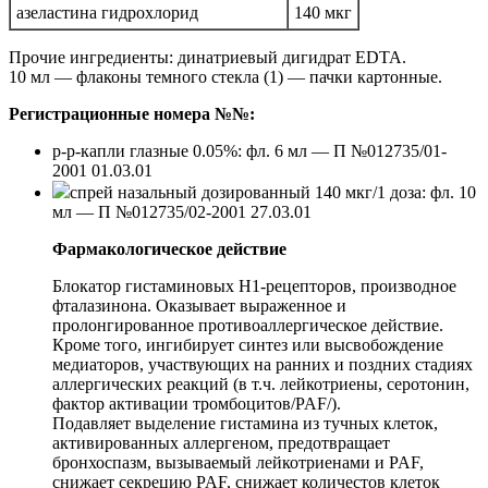
азеластина гидрохлорид
140 мкг
Прочие ингредиенты: динатриевый дигидрат EDTA.
10 мл — флаконы темного стекла (1) — пачки картонные.
Регистрационные номера №№:
р-р-капли глазные 0.05%: фл. 6 мл — П №012735/01-
2001 01.03.01
спрей назальный дозированный 140 мкг/1 доза: фл. 10
мл — П №012735/02-2001 27.03.01
Фармакологическое действие
Блокатор гистаминовых H1-рецепторов, производное
фталазинона. Оказывает выраженное и
пролонгированное противоаллергическое действие.
Кроме того, ингибирует синтез или высвобождение
медиаторов, участвующих на ранних и поздних стадиях
аллергических реакций (в т.ч. лейкотриены, серотонин,
фактор активации тромбоцитов/PAF/).
Подавляет выделение гистамина из тучных клеток,
активированных аллергеном, предотвращает
бронхоспазм, вызываемый лейкотриенами и PAF,
снижает секрецию PAF, снижает количестов клеток