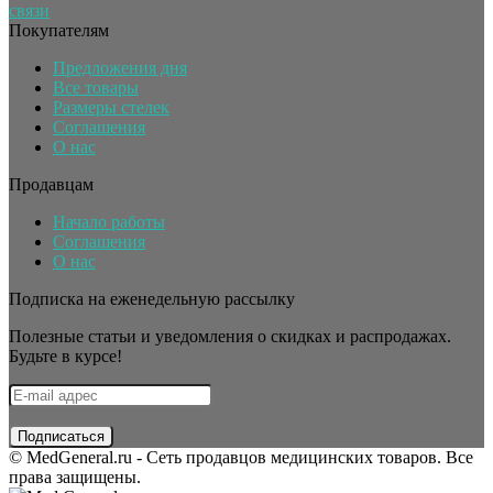
связи
Покупателям
Предложения дня
Все товары
Размеры стелек
Соглашения
О нас
Продавцам
Начало работы
Соглашения
О нас
Подписка на еженедельную рассылку
Полезные статьи и уведомления о скидках и распродажах.
Будьте в курсе!
© MedGeneral.ru - Сеть продавцов медицинских товаров. Все
права защищены.