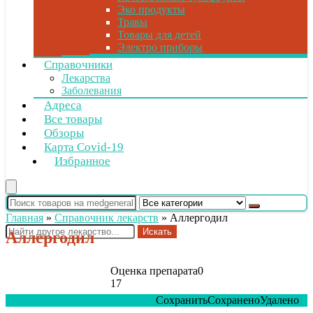
Эко продукты
Травы
Товары для детей
Электро приборы
Справочники
Лекарства
Заболевания
Адреса
Все товары
Обзоры
Карта Covid-19
Избранное
Главная
»
Справочник лекарств
»
Аллергодил
Искать
Аллергодил
Оценка препарата
0
17
Сохранить
Сохранено
Удалено
0