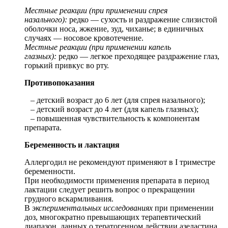
Местные реакции (при применении спрея
назального):
редко — сухость и раздражение слизистой
оболочки носа, жжение, зуд, чиханье; в единичных
случаях — носовое кровотечение.
Местные реакции (при применении капель
глазных):
редко — легкое преходящее раздражение глаз,
горький привкус во рту.
Противопоказания
– детский возраст до 6 лет (для спрея назального);
– детский возраст до 4 лет (для капель глазных);
– повышенная чувствительность к компонентам
препарата.
Беременность и лактация
Аллергодил не рекомендуют применяют в I триместре
беременности.
При необходимости применения препарата в период
лактации следует решить вопрос о прекращении
грудного вскармливания.
В
экспериментальных исследованиях
при применении
доз, многократно превышающих терапевтический
диапазон, данных о тератогенном действии азеластина