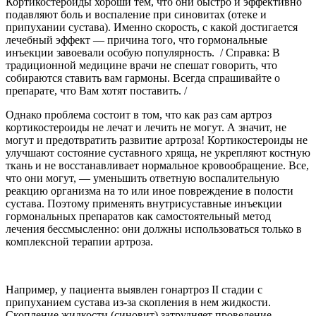
Кортикостероиды хороши тем, что они быстро и эффективно
подавляют боль и воспаление при синовитах (отеке и
припухании сустава). Именно скорость, с какой достигается
лечебный эффект — причина того, что гормональные
инъекции завоевали особую популярность. / Справка: В
традиционной медицине врачи не спешат говорить, что
собираются ставить вам гармоны. Всегда спрашивайте о
препарате, что Вам хотят поставить. /
Однако проблема состоит в том, что как раз сам артроз
кортикостероиды не лечат и лечить не могут. А значит, не
могут и предотвратить развитие артроза! Кортикостероиды не
улучшают состояние суставного хряща, не укрепляют костную
ткань и не восстанавливает нормальное кровообращение. Все,
что они могут, — уменьшить ответную воспалительную
реакцию организма на то или иное повреждение в полости
сустава. Поэтому применять внутрисуставные инъекции
гормональных препаратов как самостоятельный метод
лечения бессмысленно: они должны использоваться только в
комплексной терапии артроза.
Например, у пациента выявлен гонартроз II стадии с
припуханием сустава из-за скопления в нем жидкости.
Скопление жидкости (синовит) затрудняет проведение