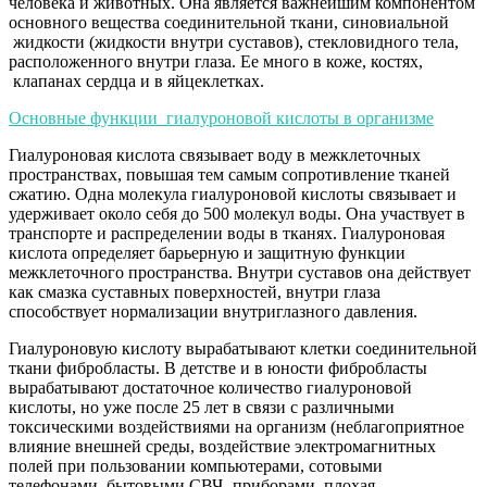
человека и животных. Она является важнейшим компонентом
основного вещества соединительной ткани, синовиальной
жидкости (жидкости внутри суставов), стекловидного тела,
расположенного внутри глаза. Ее много в коже, костях,
клапанах сердца и в яйцеклетках.
Основные функции гиалуроновой кислоты в организме
Гиалуроновая кислота связывает воду в межклеточных
пространствах, повышая тем самым сопротивление тканей
сжатию. Одна молекула гиалуроновой кислоты связывает и
удерживает около себя до 500 молекул воды. Она участвует в
транспорте и распределении воды в тканях. Гиалуроновая
кислота определяет барьерную и защитную функции
межклеточного пространства. Внутри суставов она действует
как смазка суставных поверхностей, внутри глаза
способствует нормализации внутриглазного давления.
Гиалуроновую кислоту вырабатывают клетки соединительной
ткани фибробласты. В детстве и в юности фибробласты
вырабатывают достаточное количество гиалуроновой
кислоты, но уже после 25 лет в связи с различными
токсическими воздействиями на организм (неблагоприятное
влияние внешней среды, воздействие электромагнитных
полей при пользовании компьютерами, сотовыми
телефонами, бытовыми СВЧ- приборами, плохая