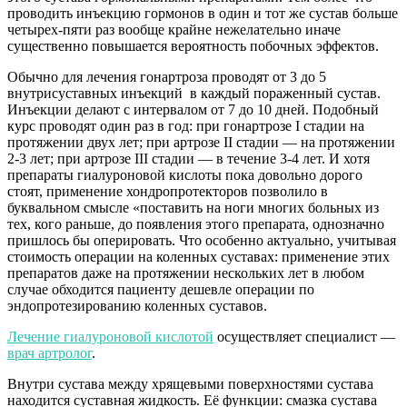
проводить инъекцию гормонов в один и тот же сустав больше
четырех-пяти раз вообще крайне нежелательно иначе
существенно повышается вероятность побочных эффектов.
Обычно для лечения гонартроза проводят от 3 до 5
внутрисуставных инъекций в каждый пораженный сустав.
Инъекции делают с интервалом от 7 до 10 дней. Подобный
курс проводят один раз в год: при гонартрозе I стадии на
протяжении двух лет; при артрозе II стадии — на протяжении
2-3 лет; при артрозе III стадии — в течение 3-4 лет. И хотя
препараты гиалуроновой кислоты пока довольно дорого
стоят, применение хондропротекторов позволило в
буквальном смысле «поставить на ноги многих больных из
тех, кого раньше, до появления этого препарата, однозначно
пришлось бы оперировать. Что особенно актуально, учитывая
стоимость операции на коленных суставах: применение этих
препаратов даже на протяжении нескольких лет в любом
случае обходится пациенту дешевле операции по
эндопротезированию коленных суставов.
Лечение гиалуроновой кислотой
осуществляет специалист —
врач артролог
.
Внутри сустава между хрящевыми поверхностями сустава
находится суставная жидкость. Её функции: смазка сустава