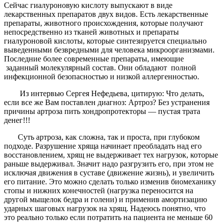
Сейчас гиалуроновую кислоту выпускают в виде
лекарственных препаратов двух видов. Есть лекарственные
препараты, животного происхождения, которые получают
непосредственно из тканей животных и препараты
гиалуроновой кислоты, которые синтезируется специально
выведенными безвредными для человека микроорганизмами.
Последние более современные препараты, имеющие
заданный молекулярный состав. Они обладают полной
инфекционной безопасностью и низкой аллергенностью.
Из интервью Сергея Нефедьева, цитирую: Что делать,
если все же Вам поставлен диагноз: Артроз? Без устранения
причины артроза пить хондропротекторы — пустая трата
денег!!!
Суть артроза, как сложна, так и проста, при глубоком
подходе. Разрушение хряща начинает преобладать над его
восстановлением, хрящ не выдерживает тех нагрузок, которые
раньше выдерживал. Значит надо разгрузить его, при этом не
исключая движения в суставе (движение жизнь), и увеличить
его питание. Это можно сделать только изменив биомеханику
стопы и нижних конечностей (нагрузка переносится на
другой мыщелок бедра и голени) и применив амортизацию
ударных шаговых нагрузок на хрящ. Надеюсь понятно, что
это реально только если потратить на пациента не меньше 60