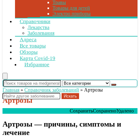
Травы
Товары для детей
Электро приборы
Справочники
Лекарства
Заболевания
Адреса
Все товары
Обзоры
Карта Covid-19
Избранное
Главная
»
Справочник заболеваний
»
Артрозы
Искать
Артрозы
Сохранить
Сохранено
Удалено
0
Артрозы — причины, симптомы и
лечение