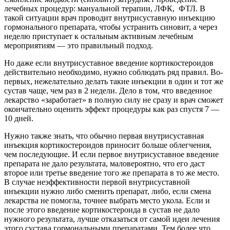
лечебных процедур: мануальной терапии, ЛФК, ФТЛ. В
такой ситуации врач проводит внутрисуставную инъекцию
гормонального препарата, чтобы устранить синовит, а через
неделю приступает к остальным активным лечебным
мероприятиям — это правильный подход.
Но даже если внутрисуставное введение кортикостероидов
действительно необходимо, нужно соблюдать ряд правил. Во-
первых, нежелательно делать такие инъекции в один и тот же
сустав чаще, чем раз в 2 недели. Дело в том, что введенное
лекарство «заработает» в полную силу не сразу и врач сможет
окончательно оценить эффект процедуры как раз спустя 7 —
10 дней.
Нужно также знать, что обычно первая внутрисуставная
инъекция кортикостероидов приносит больше облегчения,
чем последующие. И если первое внутрисуставное введение
препарата не дало результата, маловероятно, что его даст
второе или третье введение того же препарата в то же место.
В случае неэффективности первой внутрисуставной
инъекции нужно либо сменить препарат, либо, если смена
лекарства не помогла, точнее выбрать место укола. Если и
после этого введение кортикостероида в сустав не дало
нужного результата, лучше отказаться от самой идеи лечения
этого сустава гормональными препаратами. Тем более что