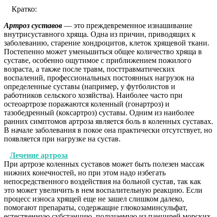
Кратко:
Артроз суставов
— это преждевременное изнашивание
внутрисуставного хряща. Одна из причин, приводящих к
заболеванию, старение хондроцитов, клеток хрящевой ткани.
Постепенно может уменьшиться общее количество хряща в
суставе, особенно ощутимое с приближением пожилого
возраста, а также после травм, посттравматических
воспалений, профессиональных постоянных нагрузок на
определенные суставы (например, у футболистов и
работников сельского хозяйства). Наиболее часто при
остеоартрозе поражаются коленный (гонартроз) и
тазобедренный (коксартроз) суставы. Одним из наиболее
ранних симптомов артроза является боль в коленных суставах.
В начале заболевания в покое она практически отсутствует, но
появляется при нагрузке на сустав.
Лечение артроза
При артрозе коленных суставов может быть полезен массаж
нижних конечностей, но при этом надо избегать
непосредственного воздействия на больной сустав, так как
это может увеличить в нем воспалительную реакцию. Если
процесс износа хрящей еще не зашел слишком далеко,
помогают препараты, содержащие глюкозаминсульфат,
естественную субстанцию, получаемую из панцирей морских