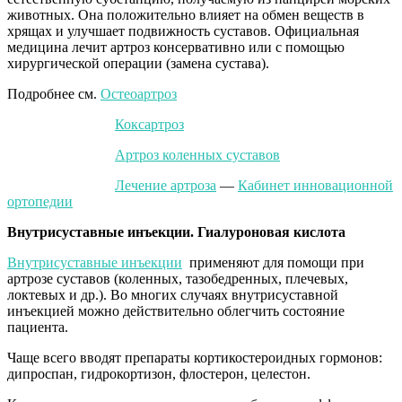
животных. Она положительно влияет на обмен веществ в
хрящах и улучшает подвижность суставов. Официальная
медицина лечит артроз консервативно или с помощью
хирургической операции (замена сустава).
Подробнее см.
Остеоартроз
Коксартроз
Артроз коленных суставов
Лечение артроза
—
Кабинет инновационной
ортопедии
Внутрисуставные инъекции. Гиалуроновая кислота
Внутрисуставные инъекции
применяют для помощи при
артрозе суставов (коленных, тазобедренных, плечевых,
локтевых и др.). Во многих случаях внутрисуставной
инъекцией можно действительно облегчить состояние
пациента.
Чаще всего вводят препараты кортикостероидных гормонов:
дипроспан, гидрокортизон, флостерон, целестон.