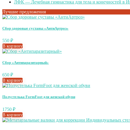
ЛФК — Лечебная гимнастика для тела и конечностей в И
Лучшие предложения
Сбор здоровые суставы «АнтиАртроз»
550
₽
В корзину
Сбор «Антипаразитарный»
650
₽
В корзину
Полустелька FormFoot для женской обуви
1750
₽
В корзину