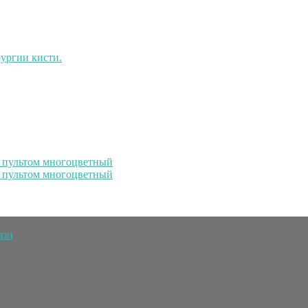
с пультом многоцветный
с пультом многоцветный
язи