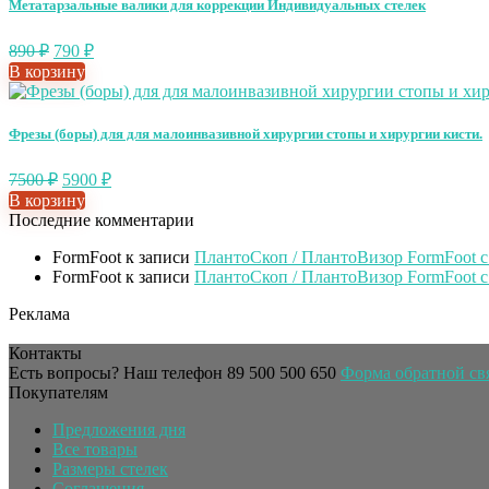
Метатарзальные валики для коррекции Индивидуальных стелек
890
₽
790
₽
В корзину
Фрезы (боры) для для малоинвазивной хирургии стопы и хирургии кисти.
7500
₽
5900
₽
В корзину
Последние комментарии
FormFoot
к записи
ПлантоСкоп / ПлантоВизор FormFoot 
FormFoot
к записи
ПлантоСкоп / ПлантоВизор FormFoot 
Реклама
Контакты
Есть вопросы? Наш телефон
89 500 500 650
Форма обратной св
Покупателям
Предложения дня
Все товары
Размеры стелек
Соглашения