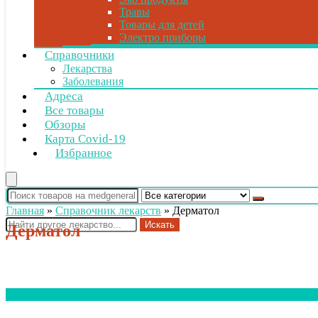
Травы
Товары для детей
Электро приборы
Справочники
Лекарства
Заболевания
Адреса
Все товары
Обзоры
Карта Covid-19
Избранное
Главная
»
Справочник лекарств
»
Дерматол
Искать
Дерматол