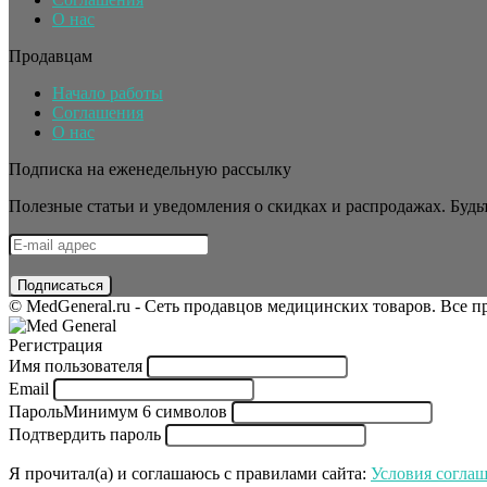
О нас
Продавцам
Начало работы
Соглашения
О нас
Подписка на еженедельную рассылку
Полезные статьи и уведомления о скидках и распродажах. Будьт
© MedGeneral.ru - Сеть продавцов медицинских товаров. Все 
Регистрация
Имя пользователя
Email
Пароль
Минимум 6 символов
Подтвердить пароль
Я прочитал(а) и соглашаюсь с правилами сайта:
Условия согла