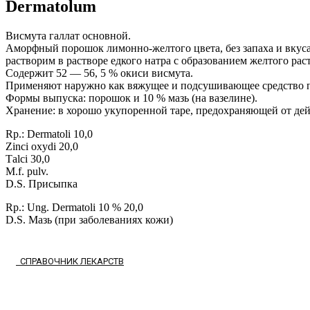
Dermatolum
Висмута галлат основной.
Аморфный порошок лимонно-желтого цвета, без запаха и вкуса,
растворим в растворе едкого натра с образованием желтого рас
Содержит 52 — 56, 5 % окиси висмута.
Применяют наружно как вяжущее и подсушивающее средство при
Формы выпуска: порошок и 10 % мазь (на вазелине).
Хранение: в хорошо укупоренной таре, предохраняющей от дей
Rр.: Dermatoli 10,0
Zinci oxydi 20,0
Тalci 30,0
М.f. рulv.
D.S. Присыпка
Rр.: Ung. Dermatoli 10 % 20,0
D.S. Мазь (при заболеваниях кожи)
СПРАВОЧНИК ЛЕКАРСТВ