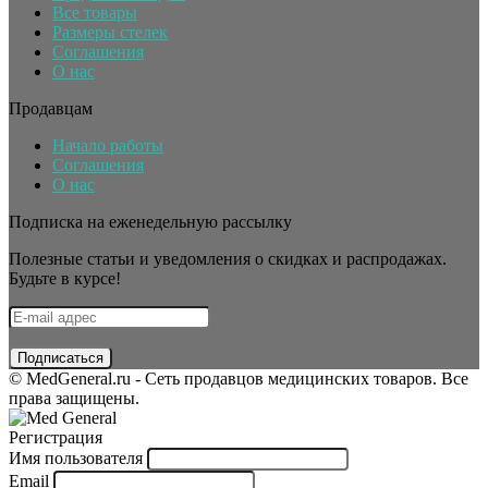
Все товары
Размеры стелек
Соглашения
О нас
Продавцам
Начало работы
Соглашения
О нас
Подписка на еженедельную рассылку
Полезные статьи и уведомления о скидках и распродажах.
Будьте в курсе!
© MedGeneral.ru - Сеть продавцов медицинских товаров. Все
права защищены.
Регистрация
Имя пользователя
Email