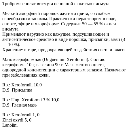
Трибромфенолят висмута основной с окисью висмута.
Мелкий аморфный порошок желтого цвета, со слабым
своеобразным запахом. Практически нерастворим в воде,
спирте, эфире и хлороформе. Содержит 50 — 55 % окиси
висмута.
Применяют наружно как вяжущее, подсушивающее и
антисептическое средство в виде порошка, присыпки, мази (З
— 10 %).
Хранение: в таре, предохраняющей от действия света и влаги.
Мазь ксероформная (Unguentum Хеrоformii). Состав:
ксероформа 10 г, вазелина 90 г. Мазь желтого цвета,
однородной консистенции с характерным запахом. Назначают
при заболеваниях кожи.
Rp.: Хеrоfоrmili 10,0
D.S. Присыпка
Rр.: Ung. Хеroformii 3 % 10,0
D.S. Глазная мазь
Rp.: Xeroformii 1, 0
Zinci oxydi 5, 0
Lanolini