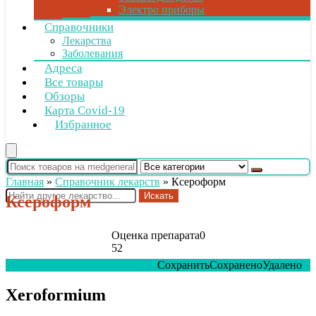
Электро приборы
Справочники
Лекарства
Заболевания
Адреса
Все товары
Обзоры
Карта Covid-19
Избранное
Главная
»
Справочник лекарств
»
Ксероформ
Искать
Ксероформ
Оценка препарата
0
52
Сохранить
Сохранено
Удалено
0
Xeroformium