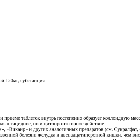
ой 120мг, субстанция
и приеме таблеток внутрь постепенно образует коллоидную мас
ко антацидное, но и цитопротекторное действие.
», «Викаир» и других аналогичных препаратов (см. Сукралфат,
венной болезни желудка и двенадцатиперстной кишки, чем висму