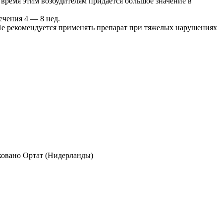
время этим возбудителям придается большое значение в
лечения 4 — 8 нед.
Не рекомендуется применять препарат при тяжелых нарушениях
ковано Ортат (Нидерланды)