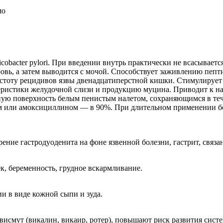
мо
cobacter pylori. При введении внутрь практически не всасываетс
кровь, а затем выводится с мочой. Способствует заживлению пе
астоту рецидивов язвы двенадцатиперстной кишки. Стимулирует
еристики желудочной слизи и продукцию муцина. Приводит к на
ую поверхность белым пенистым налетом, сохраняющимся в течен
ом или амоксициллином — в 90%. При длительном применении б
ие гастродуоденита на фоне язвенной болезни, гастрит, связанны
, беременность, грудное вскармливание.
ии в виде кожной сыпи и зуда.
висмут (викалин, викаир, ротер), повышают риск развития сис