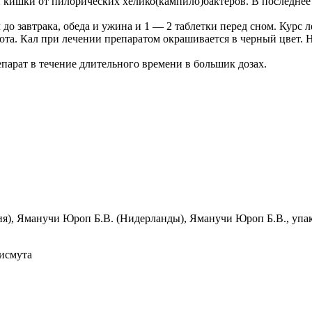
 кишки от пилорических хелико(кампило)бактеров. В последнее 
ч до завтрака, обеда и ужина и 1 — 2 таблетки перед сном. Курс 
та. Кал при лечении препаратом окрашивается в черный цвет. 
парат в течение длительного времени в большик дозах.
я), Яманучи Юроп Б.В. (Нидерланды), Яманучи Юроп Б.В., упа
исмута