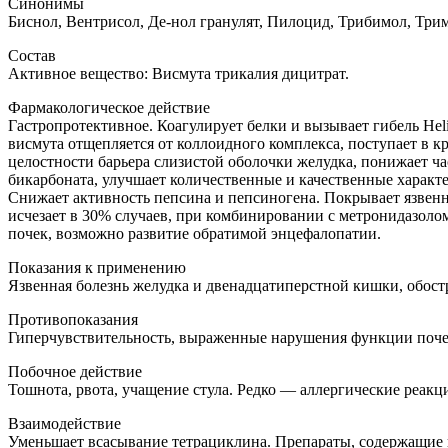
Синонимы
Биснол, Вентрисол, Де-нол гранулят, Пилоцид, Трибимол, Три
Состав
Активное вещество: Висмута трикалия дицитрат.
Фармакологическое действие
Гастропротективное. Коагулирует белки и вызывает гибель Heli
висмута отщепляется от коллоидного комплекса, поступает в 
целостности барьера слизистой оболочки желудка, понижает ч
бикарбоната, улучшает количественные и качественные характ
Снижает активность пепсина и пепсиногена. Покрывает язвенн
исчезает в 30% случаев, при комбинировании с метронидазол
почек, возможно развитие обратимой энцефалопатии.
Показания к применению
Язвенная болезнь желудка и двенадцатиперстной кишки, обострен
Противопоказания
Гиперчувствительность, выраженные нарушения функции почек
Побочное действие
Тошнота, рвота, учащение стула. Редко — аллергические реакц
Взаимодействие
Уменьшает всасывание тетрациклина. Препараты, содержащие 