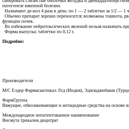
санировать слизистые оболочки желудка и двенадцатиперстной
патогенезе язвенной болезни.
Назначают де-нол 4 раза в день: по 1 — 2 таблетки за 1/2 — 1 
Обычно препарат хорошо переносится; возможны тошнота, рво
функции почек.
Во избежание нейротоксических явлений нельзя назначать пре
Форма выпуска: таблетки по 0,12 г.
Подробно:
Производители
М/С Елдер Фармасьютикал Лтд (Индия), Эджзаджибаши (Турци
ФармГруппа
Вяжущие, обволакивающие и антацидные средства на основе в
Международное непатентованное наименование
Висмута трикалия дицитрат