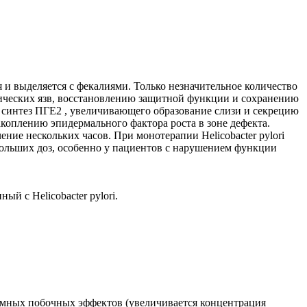
я и выделяется с фекалиями. Только незначительное количество
птических язв, восстановлению защитной функции и сохранению
 синтез ПГE2 , увеличивающего образование слизи и секрецию
коплению эпидермального фактора роста в зоне дефекта.
ие нескольких часов. При монотерапии Helicobacter pylori
ольших доз, особенно у пациентов с нарушением функции
й с Helicobacter pylori.
темных побочных эффектов (увеличивается концентрация