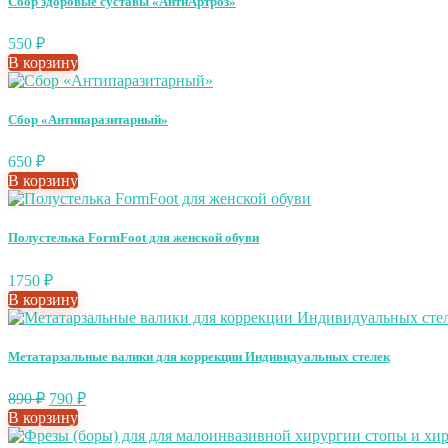
Сбор здоровые суставы «АнтиАртроз»
550
₽
В корзину
Сбор «Антипаразитарный»
650
₽
В корзину
Полустелька FormFoot для женской обуви
1750
₽
В корзину
Метатарзальные валики для коррекции Индивидуальных стелек
890
₽
790
₽
В корзину