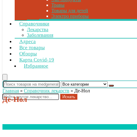
Травы
Товары для детей
Электро приборы
Справочники
Лекарства
Заболевания
Адреса
Все товары
Обзоры
Карта Covid-19
Избранное
Главная
»
Справочник лекарств
»
Де-Нол
Искать
Де-Нол