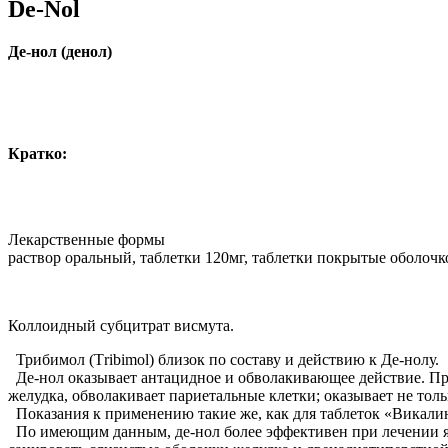
De-Nol
Де-нол (денол)
Кратко:
Лекарственные формы
раствор оральный, таблетки 120мг, таблетки покрытые оболочк
Коллоидный субцитрат висмута.
Трибимол (Тribimol) близок по составу и действию к Де-нолу.
Де-нол оказывает антацидное и обволакивающее действие. Пр
желудка, обволакивает париетальные клетки; оказывает не толь
Показания к применению такие же, как для таблеток «Викалин
По имеющим данным, де-нол более эффективен при лечении яз