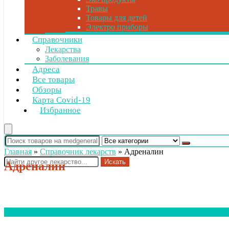
Травы
Товары для детей
Электро приборы
Справочники
Лекарства
Заболевания
Адреса
Все товары
Обзоры
Карта Covid-19
Избранное
Главная
»
Справочник лекарств
»
Адреналин
Искать
Адреналин