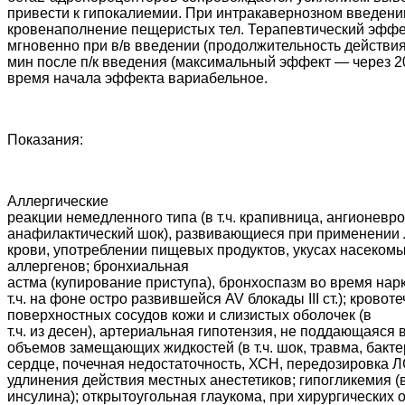
привести к гипокалиемии. При интракавернозном введен
кровенаполнение пещеристых тел. Терапевтический эффе
мгновенно при в/в введении (продолжительность действия 
мин после п/к введения (максимальный эффект — через 20
время начала эффекта вариабельное.
Показания:
Аллергические
реакции немедленного типа (в т.ч. крапивница, ангионевр
анафилактический шок), развивающиеся при применении 
крови, употреблении пищевых продуктов, укусах насекомы
аллергенов;
бронхиальная
астма (купирование приступа), бронхоспазм во время нарк
т.ч. на фоне остро развившейся AV блокады III ст.); кровот
поверхностных
сосудов кожи и слизистых оболочек (в
т.ч. из десен), артериальная гипотензия, не поддающаяся
объемов замещающих жидкостей (в т.ч. шок, травма, бакт
сердце, почечная недостаточность, ХСН, передозировка Л
удлинения действия местных анестетиков; гипогликемия 
инсулина); открытоугольная глаукома, при хирургических 