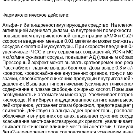
Фармакологическое действие:
Альфа- и бета-адреностимулирующее средство. На клето
активацией аденилатциклазы на внутренней поверхности
повышением внутриклеточной концентрации цАМФ и Ca2+. 
скорости введения меньше 0.01 мкг/кг/мин может снижат
сосудов скелетной мускулатуры. При скорости введения 0.0
увеличивает ЧСС и силу сердечных сокращений, УОК и М
мкг/кг/мин суживает сосуды, повышает АД (главным образ
Прессорный эффект может вызвать кратковременное реф
Расслабляет гладкие мышцы бронхов. Дозы выше 0.3 мкг/
кровоток, кровоснабжение внутренних органов, тонус и м
зрачки, способствует снижению продукции внутриглазной 
давления. Вызывает гипергликемию (усиливает гликогено
содержание в плазме свободных жирных кислот. Повышае
возбудимость и автоматизм миокарда. Увеличивает потре
кислороде. Ингибирует индуцированное антигенами высв
лейкотриенов, устраняет спазм бронхиол, предотвращает 
слизистой. Действуя на альфа-адренорецепторы, располо
оболочках и внутренних органах, вызывает сужение сосуд
всасывания местноанестезирующих средств, увеличивает
снижает токсическое влияние местной анестезии. Стимул
бета2-адренорецепторов сопровождается усилением вывед