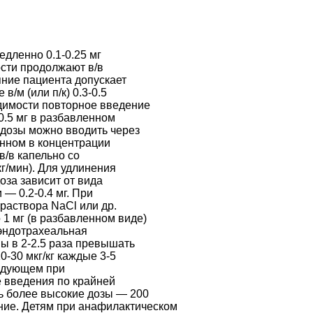
медленно 0.1-0.25 мг
ости продолжают в/в
яние пациента допускает
/м (или п/к) 0.3-0.5
димости повторное введение
-0.5 мг в разбавленном
 дозы можно вводить через
ленном в концентрации
в/в капельно со
г/мин). Для удлинения
оза зависит от вида
— 0.2-0.4 мг. При
 раствора NaCl или др.
1 мг (в разбавленном виде)
 эндотрахеальная
ы в 2-2.5 раза превышать
0-30 мкг/кг каждые 3-5
следующем при
е введения по крайней
ь более высокие дозы — 200
ение. Детям при анафилактическом