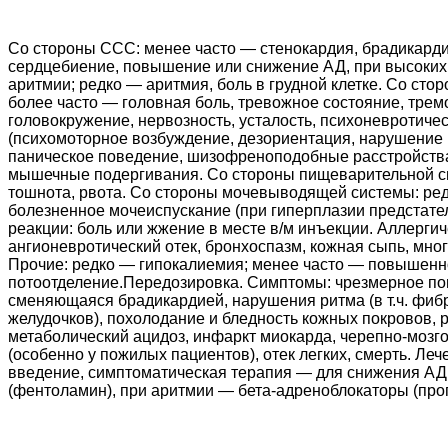
Со стороны ССС: менее часто — стенокардия, брадикарди
сердцебиение, повышение или снижение АД, при высоких
аритмии; редко — аритмия, боль в грудной клетке. Со сто
более часто — головная боль, тревожное состояние, трем
головокружение, нервозность, усталость, психоневротиче
(психомоторное возбуждение, дезориентация, нарушение 
паническое поведение, шизофреноподобные расстройства
мышечные подергивания. Со стороны пищеварительной с
тошнота, рвота. Со стороны мочевыводящей системы: ред
болезненное мочеиспускание (при гиперплазии предстате
реакции: боль или жжение в месте в/м инъекции. Аллергич
ангионевротический отек, бронхоспазм, кожная сыпь, мн
Прочие: редко — гипокалиемия; менее часто — повышен
потоотделение.Передозировка. Симптомы: чрезмерное по
сменяющаяся брадикардией, нарушения ритма (в т.ч. фиб
желудочков), похолодание и бледность кожных покровов, р
метаболический ацидоз, инфаркт миокарда, черепно-мозг
(особенно у пожилых пациентов), отек легких, смерть. Леч
введение, симптоматическая терапия — для снижения А
(фентоламин), при аритмии — бета-адреноблокаторы (про