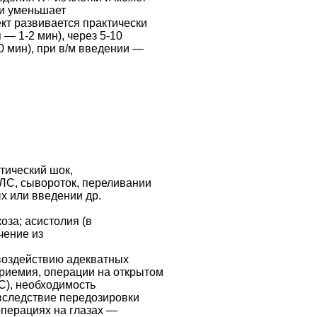
ии уменьшает
кт развивается практически
— 1-2 мин), через 5-10
 мин), при в/м введении —
отический шок,
ЛС, сывороток, переливании
х или введении др.
оза; асистолия (в
ечение из
 воздействию адекватных
ериемия, операции на открытом
С), необходимость
(вследствие передозировки
операциях на глазах —