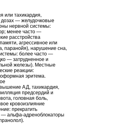
я или тахикардия,
 дозах — желудочковые
роны нервной системы:
ор; менее часто —
ские расстройства
памяти, агрессивное или
, паранойя), нарушение сна,
истемы: более часто —
ко — затрудненное и
льной железы). Местные
еские реакции:
огоформная эритема.
ное
вышение АД, тахикардия,
рилляция предсердий и
вота, головная боль,
овое кровоизлияние
ение: прекратить
Д — альфа-адреноблокаторы
пранолол).