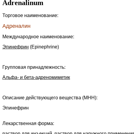
Adrenalinum
Торговое наименование:
Адреналин
Международное наименование:
Эпинефрин
(Epinephrine)
Групповая принадлежность:
Альфа- и бета-адреномиметик
Описание действующего вещества (МНН):
Эпинефрин
Лекарственная форма:
раствор для инъекций, раствор для наружного применени