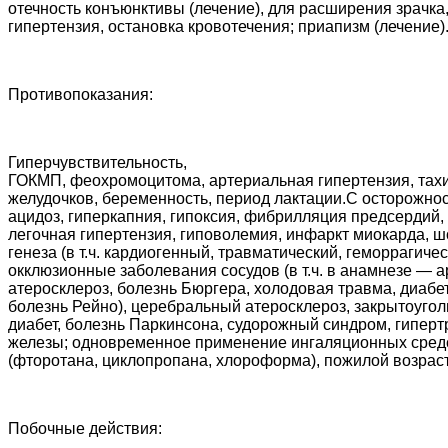
отечность конъюнктивы (лечение), для расширения зрачка
гипертензия, остановка кровотечения; приапизм (лечение)
Противопоказания:
Гиперчувствительность,
ГОКМП, феохромоцитома, артериальная гипертензия, тах
желудочков, беременность, период лактации.C осторожно
ацидоз, гиперкапния, гипоксия, фибрилляция предсердий,
легочная гипертензия, гиповолемия, инфаркт миокарда, ш
генеза (в т.ч. кардиогенный, травматический, геморрагичес
окклюзионные заболевания сосудов (в т.ч. в анамнезе — 
атеросклероз, болезнь Бюргера, холодовая травма, диабе
болезнь Рейно), церебральный атеросклероз, закрытоугол
диабет, болезнь Паркинсона, судорожный синдром, гипер
железы; одновременное применение ингаляционных средс
(фторотана, циклопропана, хлороформа), пожилой возраст,
Побочные действия: