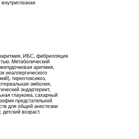
, внутриглазная
.
иаритмия, ИБС, фибрилляция
стью. Метаболический
 желудочковая аритмия,
ок неаллергического
кий), тиреотоксикоз,
артериальная эмболия,
тический эндартериит,
ьная глаукома, сахарный
трофия предстательной
тв для общей анестезии
 детский возраст.