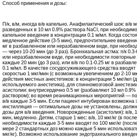
Способ применения и дозы:
П/к, в/м, иногда в/в капельно. Анафилактический шок: в/в 
разведенных в 10 мл 0.9% раствора NaCl, при необходим
капельное введение в концентрации 0.1 м/мл. Когда состо
медленное действие (3-5 мин), предпочтительнее введение в
мг в разбавленном или неразбавленном виде, при необхо
— через 10-20 мин (до 3 раз). Бронхиальная астма: п/к 0.3
или неразбавленном виде, при необходимости повторные
каждые 20 мин (до 3 раз), или в/в по 0.1-0.25 мг в разбав
0.1 м/мл. В качестве сосудосуживающего средства вводят 
скоростью 1 мкг/мин (с возможным увеличением до 2-10 мк
действия местных анестетиков: в концентрации 5 мкг/мл (д
используемого анестетика), для спинномозговой анестезии 
асистолии: внутрисердечно 0.5 мг (разбавляют 10 мл 0.9%
раствором); во время реанимационных мероприятий — по 
в/в каждые 3-5 мин. Если пациент интубирован возможна
инстилляция — оптимальные дозы не установлены, должн
дозы для в/в введения. Новорожденные (асистолия): в/в, 1
мин, медленно. Детям, старше 1 мес: в/в, 10 мкг/кг (в по
необходимости каждые 3-5 мин вводят по 100 мкг/кг (посл
мере 2 стандартных доз можно каждые 5 мин использоват
мкг/кг). Возможно использование эндотрахеального введ