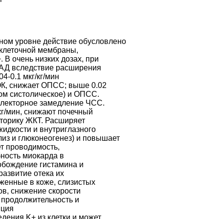
чном уровне действие обусловлено
 клеточной мембраны,
В очень низких дозах, при
ь АД вследствие расширения
4-0.1 мкг/кг/мин
ОК, снижает ОПСС; выше 0.02
ом систолическое) и ОПСС.
лекторное замедление ЧСС.
кг/мин, снижают почечный
оторику ЖКТ. Расширяет
жидкости и внутриглазного
лиз и глюконеогенез) и повышает
т проводимость,
бность миокарда в
обождение гистамина и
развитие отека их
женные в коже, слизистых
ов, снижение скорости
 продолжительность и
яция
ения K+ из клетки и может