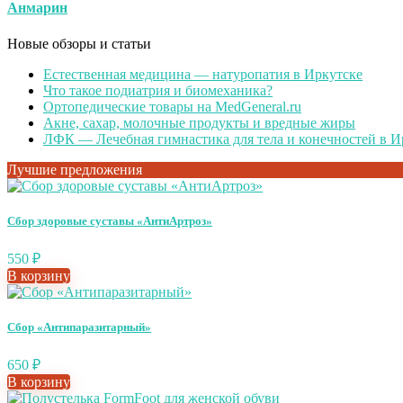
Анмарин
Новые обзоры и статьи
Естественная медицина — натуропатия в Иркутске
Что такое подиатрия и биомеханика?
Ортопедические товары на MedGeneral.ru
Акне, сахар, молочные продукты и вредные жиры
ЛФК — Лечебная гимнастика для тела и конечностей в И
Лучшие предложения
Сбор здоровые суставы «АнтиАртроз»
550
₽
В корзину
Сбор «Антипаразитарный»
650
₽
В корзину