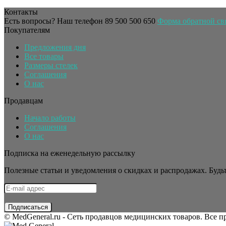
Контакты
Есть вопросы? Наш телефон
89 500 500 650
Форма обратной св
Покупателям
Предложения дня
Все товары
Размеры стелек
Соглашения
О нас
Продавцам
Начало работы
Соглашения
О нас
Подписка на еженедельную рассылку
Полезные статьи и уведомления о скидках и распродажах. Будьт
© MedGeneral.ru - Сеть продавцов медицинских товаров. Все 