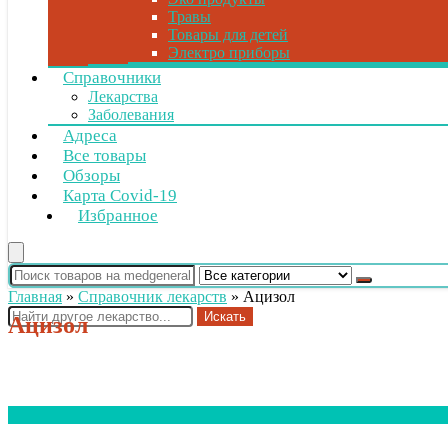
Травы
Товары для детей
Электро приборы
Справочники
Лекарства
Заболевания
Адреса
Все товары
Обзоры
Карта Covid-19
Избранное
Главная
»
Справочник лекарств
»
Ацизол
Искать
Ацизол