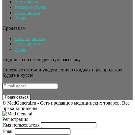
Все товары
Размеры стелек
Соглашения
О нас
Продавцам
Начало работы
Соглашения
О нас
Подписка на еженедельную рассылку
Полезные статьи и уведомления о скидках и распродажах.
Будьте в курсе!
© MedGeneral.ru - Сеть продавцов медицинских товаров. Все
права защищены.
Регистрация
Имя пользователя
Email