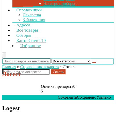
Электро приборы
Справочники
Лекарства
Заболевания
Адреса
Все товары
Обзоры
Карта Covid-19
Избранное
Главная
»
Справочник лекарств
»
Логест
Искать
Логест
Оценка препарата
0
5
Сохранить
Сохранено
Удалено
0
Logest