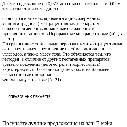
Драже, содержащие по 0,075 мг гестагена гестодена и 0,02 мг
эстрогена этинилэстрадиола.
Относится к низкодозированным (по содержанию
этинилэстрадиола) контрацептивным препаратам.
Способ применения, возможные осложнения и
противопоказания см. «Пероральные контрацептивы» (общая
часть).
По сравнению с остальными пероральными контрацептивами
оказывает наименьшее влияние на обмен липидов и
углеводов, а также массу тела. Это объясняется тем, что
гестоден, в отличие от других гестагенных препаратов
третьего поколения (дезогестрела и норгестимата)
характеризуется 100% биодоступностью и наибольшей
гестагенной активностью.
Форма выпуска: драже (N. 21).
СПРАВОЧНИК ЛЕКАРСТВ
Получайте лучшие предложения на ваш Е-мейл