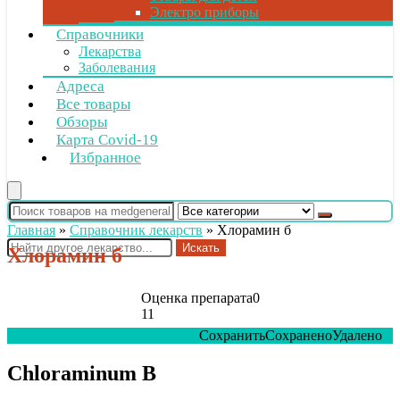
Электро приборы
Справочники
Лекарства
Заболевания
Адреса
Все товары
Обзоры
Карта Covid-19
Избранное
Главная
»
Справочник лекарств
»
Хлорамин б
Искать
Хлорамин б
Оценка препарата
0
11
Сохранить
Сохранено
Удалено
0
Chloraminum B