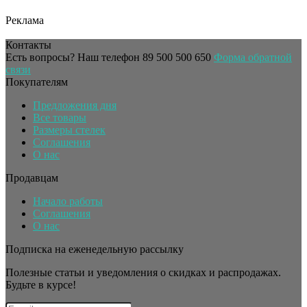
Реклама
Контакты
Есть вопросы? Наш телефон
89 500 500 650
Форма обратной
связи
Покупателям
Предложения дня
Все товары
Размеры стелек
Соглашения
О нас
Продавцам
Начало работы
Соглашения
О нас
Подписка на еженедельную рассылку
Полезные статьи и уведомления о скидках и распродажах.
Будьте в курсе!