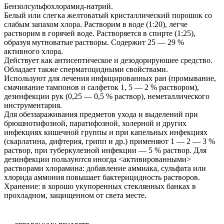
Бензолсульфохлорамид-натрий.
Белый или слегка желтоватый кристаллический порошок со
слабым запахом хлора. Растворим в воде (1:20), легче
растворим в горячей воде. Растворяется в спирте (1:25),
образуя мутноватые растворы. Содержит 25 — 29 %
активного хлора.
Действует как антисептическое и дезодорируюшее средство.
Обладает также сперматоцидными свойствами.
Используют для лечения инфицированных ран (промывание,
смачивание тампонов и салфеток 1, 5 — 2 % раствором),
дезинфекции рук (0,25 — 0,5 % раствор), неметаллического
инструментария.
Для обеззараживания предметов ухода и выделений при
брюшнотифозной, паратифозной, холерной и других
инфекциях кишечной группы и при капельных инфекциях
(скарлатина, дифтерия, грипп и др.) применяют 1 — 2 — 3 %
раствор, при туберкулезной инфекции — 5 % раствор. Для
дезинфекции пользуются иногда <активированными>
растворами хлорамина: добавление аммиака, сульфата или
хлорида аммония повышает бактерицидность растворов.
Хранение: в хорошо укупоренных стеклянных банках в
прохладном, защищенном от света месте.