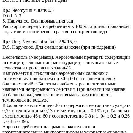
D.S. По 1 таблетке 2 раза в день
Rp.: Neomycini sulfatis 0,5
D.t.d. N.3
S. Наружное. Для промывания ран.
Растворить перед употреблением в 100 мл дистиллированной
воды или изотонического раствора натрия хлорида
Rр.: Ung. Neomycini sulfatis 2 % 15, 0
D.S. Наружное. Для смазывания кожи (при пиодермии)
Неогелазоль (Neogelasol). Аэрозольный препарат, содержащий
неомицин, гелиомицин, метилурацил, вспомогательные
вещества и пропеллент хладон-12.
Выпускается в стеклянных аэрозольных баллонах с
полимерным покрытием по 30 и 60 г и в алюминиевых
баллонах по 46 г. Баллоны снабжены распылительными
клапанами непрерывного действия. При нажатии на клапан
из баллона выделяется пенистая масса желтого цвета,
темнеющая на воздухе.
В баллоне вместимостью 30 г содержится неомицина сульфата
0,52 г, гелиомицина 0,13 г и метилурацила 0,195 г; в баллонах
вместимостью 46 и 60 г соответственно 0,8 и 1, 04 г, 0,2 и 0,26
г, 0,3 и 0,39 г.
Аэрозоль действует на грамположительные и
грамотрицательные микроорганизмы и ускоряет заживление