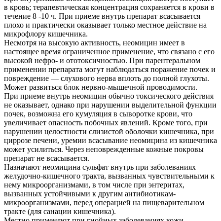
в кровь; терапевтическая концентрация сохраняется в крови в
течение 8 -10 ч. При приеме внутрь препарат всасывается
плохо и практически оказывает только местное действие на
микрофлору кишечника.
Несмотря на высокую активность, неомицин имеет в
настоящее время ограниченное применение, что связано с его
высокой нефро- и ототоксичностью. При парентеральном
применении препарата могут наблюдаться поражение почек и
повреждение — слухового нерва вплоть до полной глухоты.
Может развиться блок нервно-мышечной проводимости.
При приеме внутрь неомицин обычно токсического действия
не оказывает, однако при нарушении выделительной функции
почек, возможна его кумуляция в сыворотке крови, что
увеличивает опасность побочных явлений. Кроме того, при
нарушении целостности слизистой оболочки кишечника, при
циррозе печени, уремии всасывание неомицина из кишечника
может усилиться. Через неповрежденные кожные покровы
препарат не всасывается.
Назначают неомицина сульфат внутрь при заболеваниях
желудочно-кишечного тракта, вызванных чувствительными к
нему микроорганизмами, в том числе при энтеритах,
вызванных устойчивыми к другим антибиотикам-
микроорганизмами, перед операцией на пищеварительном
тракте (для санации кишечника).
Местно применяют при гнойных заболеваниях кожи