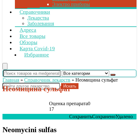
Электро приборы
Справочники
Лекарства
Заболевания
Адреса
Все товары
Обзоры
Карта Covid-19
Избранное
Главная
»
Справочник лекарств
»
Неомицина сульфат
Искать
Неомицина сульфат
Оценка препарата
0
17
Сохранить
Сохранено
Удалено
0
Neomycini sulfas