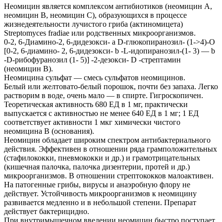
Неомицин является комплексом антибиотиков (неомицин А,
неомицин В, неомицин С), образующихся в процессе
жизнедеятельности лучистого гриба (актиномицета)
Streptomyces fradiae или родственных микроорганизмов.
0-2, 6-Диамино-2, 6-дидезокси- a D-глюкопиранозил- (1->4)-О
[0-2, 6-диамино- 2, 6-дидезокси- b -L-идопиранозил-(1- 3) — b
-D-рибофуранозил (1- 5)] -2-дезокси- D -стрептамин
(неомицин В).
Неомицина сульфат — смесь сульфатов неомицинов.
Белый или желтовато-белый порошок, почти без запаха. Легко
растворим в воде, очень мало — в спирте. Гигроскопичен.
Теоретическая активность 680 ЕД в 1 мг, практически
выпускается с активностью не менее 640 ЕД в 1 мг; 1 ЕД
соответствует активности 1 мкг химически чистого
неомицина В (основания).
Неомицин обладает широким спектром антибактериального
действия. Эффективен в отношении ряда грамположительных
(стафилококки, пневмококки и др.) и грамотрицательных
(кишечная палочка, палочка дизентерии, протей и др.)
микроорганизмов. В отношении стрептококков малоактивен.
На патогенные грибы, вирусы и анаэробную флору не
действует. Устойчивость микроорганизмов к неомицину
развивается медленно и в небольшой степени. Препарат
действует бактерицидно.
При внутримышечном введении неомицин быстро поступает