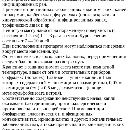
инфицированных ран.
Применяют при гнойных заболеваниях кожи и мягких тканей:
пиодермии, карбункулах, фурункулах (после вскрытия и
хирургической обработки), инфицированных ранах,
трофических язвах и др.
Пенистую массу наносят на пораженную поверхность (с
расстояния 1-5 см) 1 — 3 раза в сутки. Курс лечения
составляет 7 — 10 дней.
При использовании препарата могут наблюдаться гиперемия
вокруг места нанесения, зуд.
Форма выпуска: в аэрозольных баллонах; перед применением
следует баллон несколько раз встряхнуть.
Хранение: в защищенном от света месте при комнатной
температуре, вдали от огня и отопительных приборов.
Софрадекс (Sofradex). Глазные — ушные капли, в 1 мл
которых содержится 5 мг неомицина (фрамицетина), 0,05 мг
грамицидина (см.) и 0,5 мг дексаметазона (в виде
метансульфобензоата натрия).
Соответственно содержанию действующих начал, капли
оказывают бактерицидное, противоаллергическое и
противовоспалительное действие. Применяют при
блефаритах, аллергических и инфекционных
конъюнктивитах, иридоциклитах и других воспалительных
заболеваниях глаз, а также при воспалительноаллергических
болезнях среднего уха.