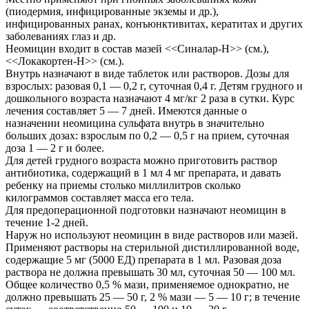
(пиодермия, инфицированные экземы и др.),
инфицированных ранах, конъюнктивитах, кератитах и других
заболеваниях глаз и др.
Неомицин входит в состав мазей <<Синалар-Н>> (см.),
<<Локакортен-Н>> (см.).
Внутрь назначают в виде таблеток или растворов. Дозы для
взрослых: разовая 0,1 — 0,2 г, суточная 0,4 г. Детям грудного и
дошкольного возраста назначают 4 мг/кг 2 раза в сутки. Курс
лечения составляет 5 — 7 дней. Имеются данные о
назначении неомицина сульфата внутрь в значительно
больших дозах: взрослым по 0,2 — 0,5 г на прием, суточная
доза 1 — 2 г и более.
Для детей грудного возраста можно приготовить раствор
антибиотика, содержащий в 1 мл 4 мг препарата, и давать
ребенку на приемы столько миллилитров сколько
килограммов составляет масса его тела.
Для предоперационной подготовки назначают неомицин в
течение 1-2 дней.
Наруж но используют неомицин в виде растворов или мазей.
Применяют растворы на стерильной дистиллированной воде,
содержащие 5 мг (5000 ЕД) препарата в 1 мл. Разовая доза
раствора не должна превышать 30 мл, суточная 50 — 100 мл.
Общее количество 0,5 % мази, применяемое однократно, не
должно превышать 25 — 50 г, 2 % мази — 5 — 10 г; в течение