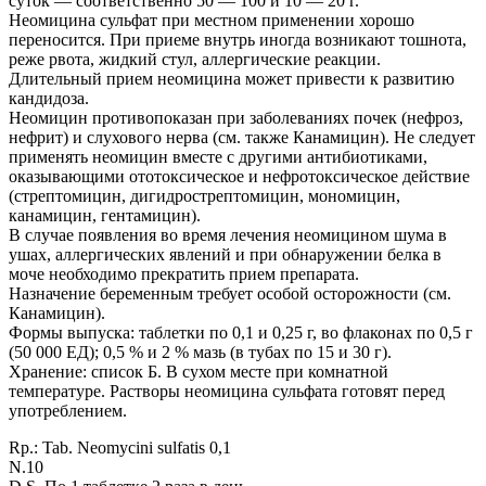
суток — соответственно 50 — 100 и 10 — 20 г.
Неомицина сульфат при местном применении хорошо
переносится. При приеме внутрь иногда возникают тошнота,
реже рвота, жидкий стул, аллергические реакции.
Длительный прием неомицина может привести к развитию
кандидоза.
Неомицин противопоказан при заболеваниях почек (нефроз,
нефрит) и слухового нерва (см. также Канамицин). Не следует
применять неомицин вместе с другими антибиотиками,
оказывающими ототоксическое и нефротоксическое действие
(стрептомицин, дигидрострептомицин, мономицин,
канамицин, гентамицин).
В случае появления во время лечения неомицином шума в
ушах, аллергических явлений и при обнаружении белка в
моче необходимо прекратить прием препарата.
Назначение беременным требует особой осторожности (см.
Канамицин).
Формы выпуска: таблетки по 0,1 и 0,25 г, во флаконах по 0,5 г
(50 000 ЕД); 0,5 % и 2 % мазь (в тубах по 15 и 30 г).
Хранение: список Б. В сухом месте при комнатной
температуре. Растворы неомицина сульфата готовят перед
употреблением.
Rp.: Tab. Neomycini sulfatis 0,1
N.10