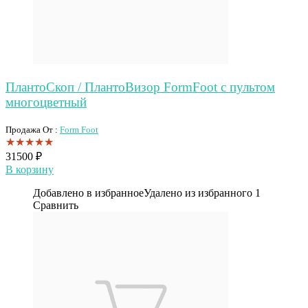
ПлантоСкоп / ПлантоВизор FormFoot с пультом
многоцветный
Продажа От :
Form Foot
★
★
★
★
★
31500
₽
В корзину
Добавлено в избранное
Удалено из избранного
1
Сравнить