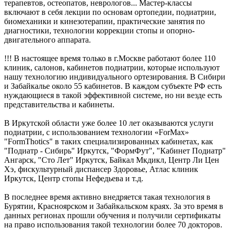
терапевтов, остеопатов, неврологов... Мастер-классы
включают в себя лекции по основам ортопедии, подиатрии,
биомеханики и кинезотерапии, практические занятия по
диагностики, технологии коррекции стопы и опорно-
двигательного аппарата.
!!! В настоящее время только в г.Москве работают более 110
клиник, салонов, кабинетов подиатрии, которые используют
нашу технологию индивидуального ортезирования. В Сибири
и Забайкалье около 55 кабинетов. В каждом субъекте РФ есть
нуждающиеся в такой эффективной системе, но ни везде есть
представительства и кабинеты.
В Иркутской области уже более 10 лет оказываются услуги
подиатрии, с использованием технологии «ForMax»
"FormThotics" в таких специализированных кабинетах, как
"Подиатр - Сибирь" Иркутск, "ФормФут", "Кабинет Подиатр"
Ангарск, "Сто Лет" Иркутск, Байкал Мкдикл, Центр Ли Цен
Хэ, фискультурный диспансер Здоровье, Атлас клиник
Иркутск, Центр стопы Нефедьева и т.д.
В последнее время активно внедряется такая технология в
Бурятии, Красноярском и Забайкальском краях. За это время в
данных регионах прошли обучения и получили сертификаты
на право использования такой технологии более 70 докторов.