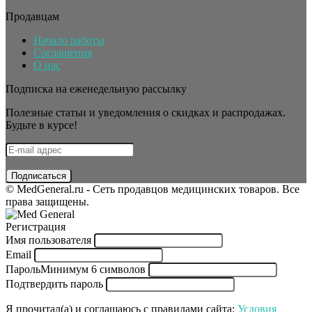
Продавцам
Начало работы
Соглашения
О нас
Подписка на еженедельную рассылку
Полезные статьи и уведомления о скидках и распродажах.
Будьте в курсе!
© MedGeneral.ru - Сеть продавцов медицинских товаров. Все
права защищены.
Регистрация
Имя пользователя
Email
Пароль
Минимум 6 символов
Подтвердить пароль
Я прочитал(а) и соглашаюсь с правилами сайта:
Условия