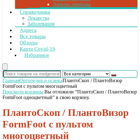
Электро приборы
Справочники
Лекарства
Заболевания
Адреса
Все товары
Обзоры
Карта Covid-19
Избранное
Главная
Ортопедия и осанка
ПлантоСкоп / ПлантоВизор
FormFoot с пультом многоцветный
Просмотр корзины
Вы отложили “ПлантоСкоп / ПлантоВизор
FormFoot одноцветный” в свою корзину.
ПлантоСкоп / ПлантоВизор
FormFoot с пультом
многоцветный