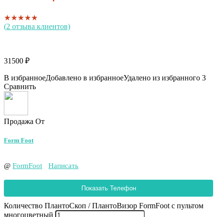
★
★
★
★
★
(
2
отзыва клиентов)
31500
₽
В избранное
Добавлено в избранное
Удалено из избранного
3
Сравнить
Продажа От
Form Foot
@
FormFoot
Написать
Показать Телефон
Количество ПлантоСкоп / ПлантоВизор FormFoot с пультом
многоцветный