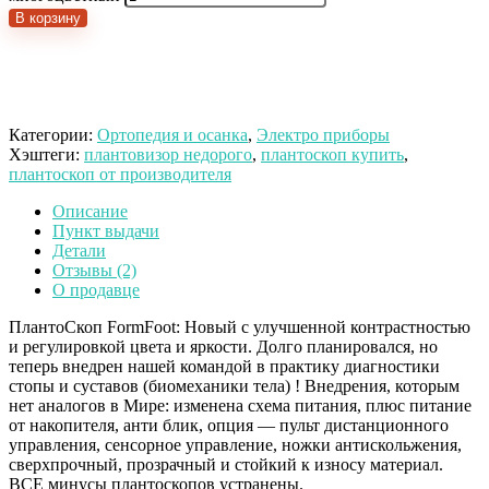
В корзину
Категории:
Ортопедия и осанка
,
Электро приборы
Хэштеги:
плантовизор недорого
,
плантоскоп купить
,
плантоскоп от производителя
Описание
Пункт выдачи
Детали
Отзывы (2)
О продавце
ПлантоСкоп FormFoot: Новый с улучшенной контрастностью
и регулировкой цвета и яркости. Долго планировался, но
теперь внедрен нашей командой в практику диагностики
стопы и суставов (биомеханики тела) ! Внедрения, которым
нет аналогов в Мире: изменена схема питания, плюс питание
от накопителя, анти блик, опция — пульт дистанционного
управления, сенсорное управление, ножки антискольжения,
сверхпрочный, прозрачный и стойкий к износу материал.
ВСЕ минусы плантоскопов устранены.