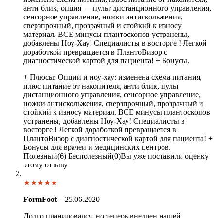
анти блик, опция — пульт дистанционного управления,
сенсорное управление, ножки антискольжения,
сверзпрочный, прозрачный и стойкий к износу
материал. ВСЕ минусы плантоскопов устранены,
добавлены Ноу-Хау! Специалисты в восторге ! Легкой
доработкой превращается в ПлантоВизор с
диагностической картой для пациента! + Бонусы.
+ Плюсы:
Опции и ноу-хау: изменена схема питания,
плюс питание от накопителя, анти блик, пульт
дистанционного управления, сенсорное управление,
ножки антискольжения, сверзпрочный, прозрачный и
стойкий к износу материал. ВСЕ минусы плантоскопов
устранены, добавлены Ноу-Хау! Специалисты в
восторге ! Легкой доработкой превращается в
ПлантоВизор с диагностической картой для пациента! +
Бонусы для врачей и медицинских центров.
Полезный
(
6
)
Бесполезный
(
0
)
Вы уже поставили оценку
этому отзыву
★
★
★
★
★
FormFoot
–
25.06.2020
Долго планировался, но теперь внедрен нашей