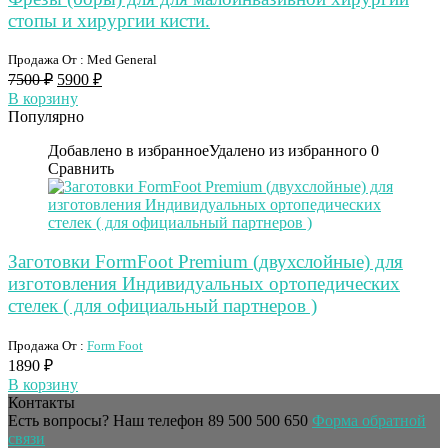
стопы и хирургии кисти.
Продажа От : Med General
7500
₽
5900
₽
В корзину
Популярно
Добавлено в избранное
Удалено из избранного
0
Сравнить
Заготовки FormFoot Premium (двухслойные) для
изготовления Индивидуальных ортопедических
стелек ( для официальный партнеров )
Продажа От :
Form Foot
1890
₽
В корзину
Контакты
Есть вопросы? Наш телефон
89 500 500 650
Форма обратной
связи