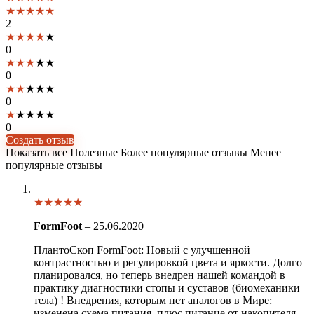
★
★
★
★
★
2
★
★
★
★
★
0
★
★
★
★
★
0
★
★
★
★
★
0
★
★
★
★
★
0
Создать отзыв
Показать все
Полезные
Более популярные отзывы
Менее
популярные отзывы
★
★
★
★
★
FormFoot
–
25.06.2020
ПлантоСкоп FormFoot: Новый с улучшенной
контрастностью и регулировкой цвета и яркости. Долго
планировался, но теперь внедрен нашей командой в
практику диагностики стопы и суставов (биомеханики
тела) ! Внедрения, которым нет аналогов в Мире:
изменена схема питания, плюс питание от накопителя,