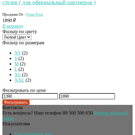
стелек ( для официальный партнеров )
Продажа От :
Form Foot
1890
₽
В корзину
Фильтр по цвету
Фильтр по размерам
XS
(2)
S
(2)
M
(2)
L
(2)
XL
(2)
XXL
(2)
Фильтровать по цене
Фильтровать
Контакты
Есть вопросы? Наш телефон
89 500 500 650
Форма обратной
связи
Покупателям
Предложения дня