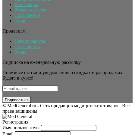
Все товары
Размеры стелек
Соглашения
О нас
Продавцам
Начало работы
Соглашения
О нас
Подписка на еженедельную рассылку
Полезные статьи и уведомления о скидках и распродажах.
Будьте в курсе!
© MedGeneral.ru - Сеть продавцов медицинских товаров. Все
права защищены.
Регистрация
Имя пользователя
Email