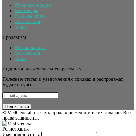
Предложения дня
Все товары
Размеры стелек
Соглашения
О нас
Продавцам
Начало работы
Соглашения
О нас
Подписка на еженедельную рассылку
Полезные статьи и уведомления о скидках и распродажах.
Будьте в курсе!
© MedGeneral.ru - Сеть продавцов медицинских товаров. Все
права защищены.
Регистрация
Имя пользователя